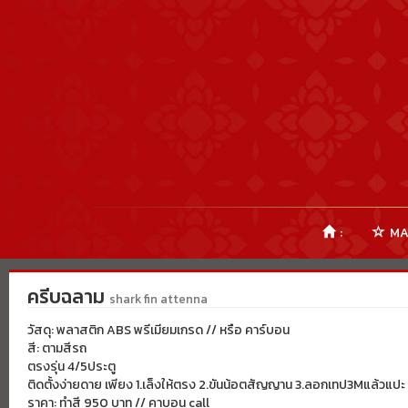
:
MA
ครีบฉลาม
shark fin attenna
วัสดุ: พลาสติก ABS พรีเมียมเกรด // หรือ คาร์บอน
สี: ตามสีรถ
ตรงรุ่น 4/5ประตู
ติดตั้งง่ายดาย เพียง 1.เล็งให้ตรง 2.ขันน้อตสัญญาน 3.ลอกเทป3Mแล้วแปะ
ราคา: ทำสี 950 บาท // คาบอน call