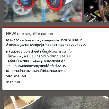
NEW! เสาประตูpillar carbon
เสาพิลล่า carbon epoxy composite บางเบาแนบสนิท
สำหรับskyactiv ครบทุกรุ่น mazda3 mazda2 cx-3 cx-5
ผลิตด้วยcarbon sheet ที่ขึ้นรูปด้วยการแวคคั่ม
น้ำยาepoxy พรีเมี่ยมเกรด ที่นำเข้าจากเยอรมัน
เคลือบชั้นผิวแบบhi-temp ทนความร้อนสูง
แถมปกป้องอีกชั้นด้วยยูรีเทนโค้ทกันรังสีUV
เพิ่มความฉ่ำเงา และคงทนให้ชิ้นงานของคุณ
วัสดุ: คาร์บอน
ราคา: call