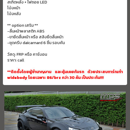
สเกิตหลัง + ไฟถอย LED
โป่งหน้า
โป่งหลัง
** option เสริม **
-ลิ้นหน้าพลาสติก ABS
-ขายึดลิ้นหน้า หรือ สลิงยึดลิ้นหน้า
-ชุดครีบ daicarnard 6 ชิ้น รอบคัน
วัสดุ: FRP หรือ คาร์บอน
ราคา: call
**ติดตั้งโดยผู้ชำนาญงาน และคุ้นเคยกับรถ ด้วยประสบการ์ณทำ
widebody โดยเฉพาะ 86/brz กว่า 30 คัน เป็นประกัน!!!