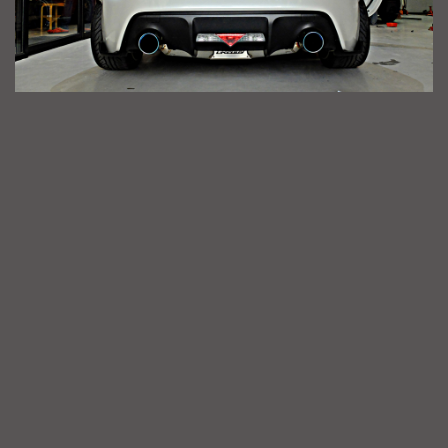
หางหลัง rocketbunny V.3 spoiler
วัสดุ: FRP หรือ คาร์บอน