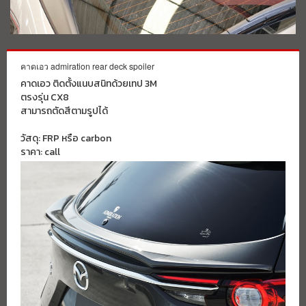
คาดเอว admiration rear deck spoiler
คาดเอว ติดตั้งแนบสนิทด้วยเทป 3M
ตรงรุ่น CX8
สามารถตัดสีตามรูปได้
วัสดุ: FRP หรือ carbon
ราคา: call