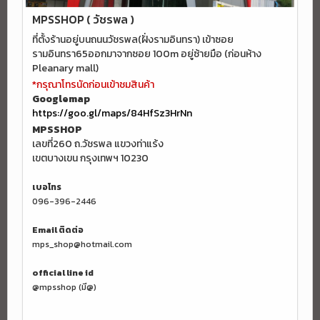
MPSSHOP ( วัชรพล )
ที่ตั้งร้านอยู่บนถนนวัชรพล(ฝั่งรามอินทรา) เข้าซอย
รามอินทรา65ออกมาจากซอย 100m อยู่ซ้ายมือ (ก่อนห้าง
Pleanary mall)
*กรุณาโทรนัดก่อนเข้าชมสินค้า
Googlemap
https://goo.gl/maps/84HfSz3HrNn
MPSSHOP
เลขที่260 ถ.วัชรพล แขวงท่าแร้ง
เขตบางเขน กรุงเทพฯ 10230
เบอโทร
096-396-2446
Email ติดต่อ
mps_shop@hotmail.com
official line id
@mpsshop (มี@)