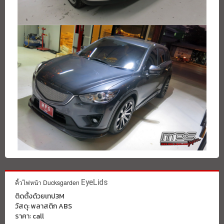
คิ้วไฟหน้า Ducksgarden
EyeLids
ติดตั้งด้วยเทป3M
วัสดุ: พลาสติก ABS
ราคา: call