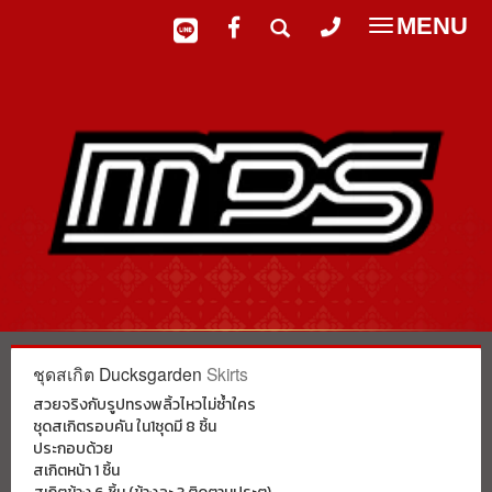
MENU
Toggle
navigatio
ชุดสเกิต Ducksgarden
Skirts
สวยจริงกับรูปทรงพลิ้วไหวไม่ซ้ำใคร
ชุดสเกิตรอบคัน ใน1ชุดมี 8 ชิ้น
ประกอบด้วย
สเกิตหน้า 1 ชิ้น