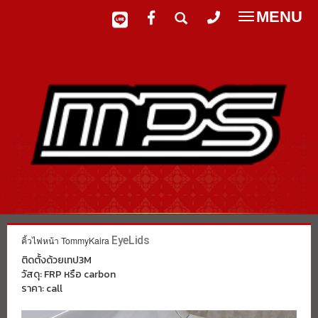
MENU
Toggle
navigatio
คิ้วไฟหน้า TommyKaira
EyeLids
ติดตั้งด้วยเทป3M
วัสดุ: FRP หรือ carbon
ราคา: call