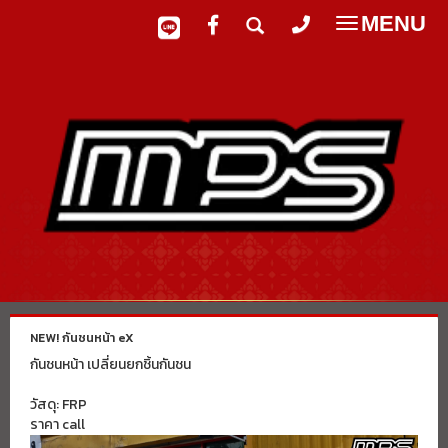
MENU
Toggle
navigatio
NEW! กันชนหน้า eX
กันชนหน้า เปลี่ยนยกชิ้นกันชน
วัสดุ: FRP
ราคา call