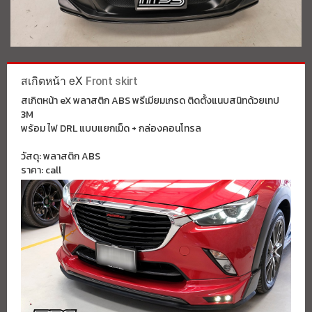
สเกิตหน้า eX
Front skirt
สเกิตหน้า eX พลาสติก ABS พรีเมียมเกรด ติดตั้งแนบสนิทด้วยเทป
3M
พร้อม ไฟ DRL แบบแยกเม็ด + กล่องคอนโทรล
วัสดุ: พลาสติก ABS
ราคา: call