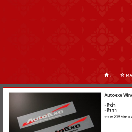
:
MA
Autoexe Wind
-สีดำ
-สีเทา
size: 235Mm ×