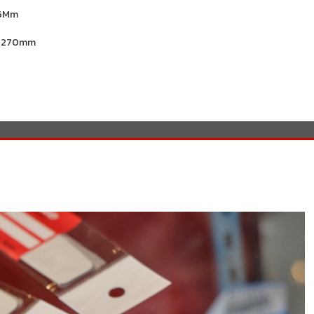
56Mm
× 270mm