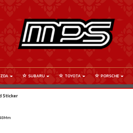
ZDA
SUBARU
TOYOTA
PORSCHE
 Sticker
 48Mm