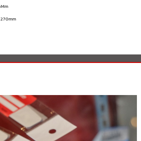
56Mm
× 270mm