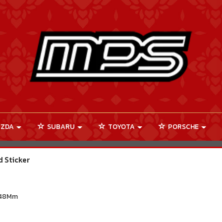
ZDA
SUBARU
TOYOTA
PORSCHE
 Sticker
 48Mm