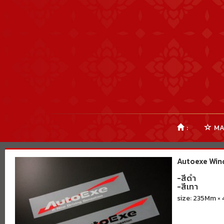
:
MA
Autoexe Wind
-สีดำ
-สีเทา
size: 235Mm ×